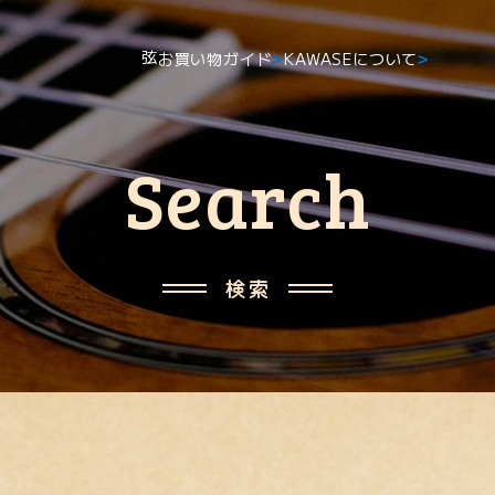
弦
お買い物ガイド
KAWASEについて
>
>
お買い物ガイド
会社情報
Search
アフターサポート規定
直営店情報
メンテナンス情報
KAWASEの想い
検索