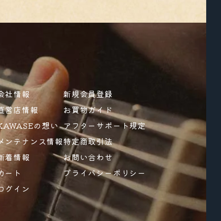
会社情報
新規会員登録
直営店情報
お買物ガイド
KAWASEの想い
アフターサポート規定
メンテナンス情報
特定商取引法
新着情報
お問い合わせ
カート
プライバシーポリシー
ログイン