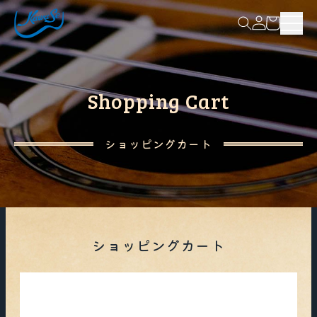
コンテ
ンツに
メニ
進む
弦
Shopping Cart
お買い物ガイド
>
お買い物ガイド
KAWASEについて
>
ショッピングカート
アフターサポート規定
会社情報
メンテナンス情報
直営店情報
KAWASEの想い
ショッピングカート