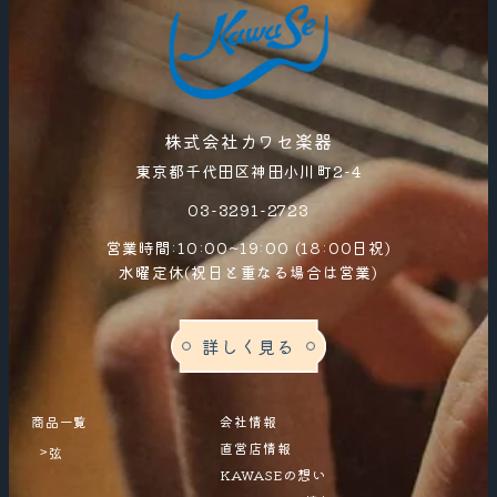
株式会社カワセ楽器
東京都千代田区神田小川町2-4
03-3291-2723
営業時間:10:00~19:00 (18:00日祝)
水曜定休(祝日と重なる場合は営業)
詳しく見る
商品一覧
会社情報
直営店情報
弦
>
KAWASEの想い